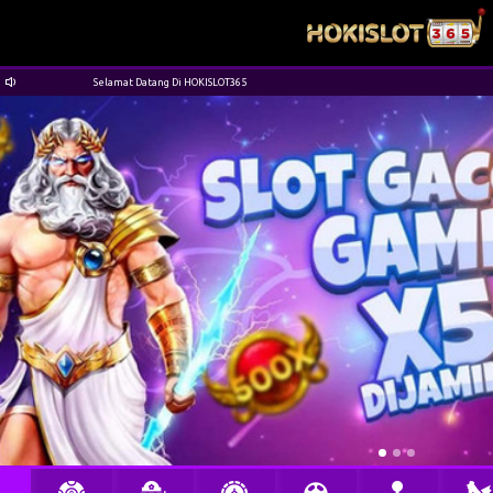
Selamat Datang Di HOKISLOT365