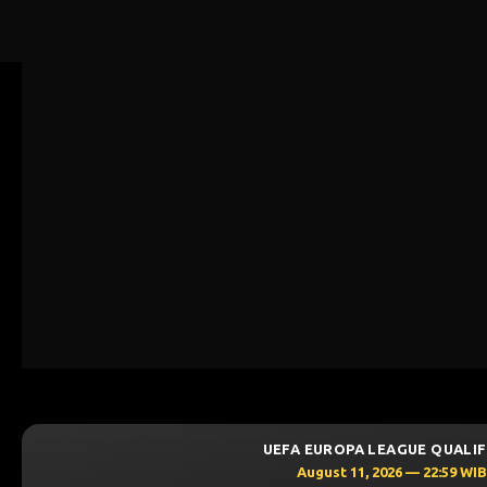
IFIERS
IB