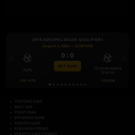
UEFA EUROPA LEAGUE QUALIFIERS
August 6, 2026 — 22:00 WIB
0 : 0
Previous
Next
BET NOW
CS Universitatea
KuPS
Red Bull
Craiova
0.00
-0.70
0.00
0.54
0.75
TENTANG KAMI
BANTUAN
PERATURAN
INFORMASI BANK
HUBUNGI KAMI
KEBIJAKAN PRIVASI
PERSETUJUAN COOKIES