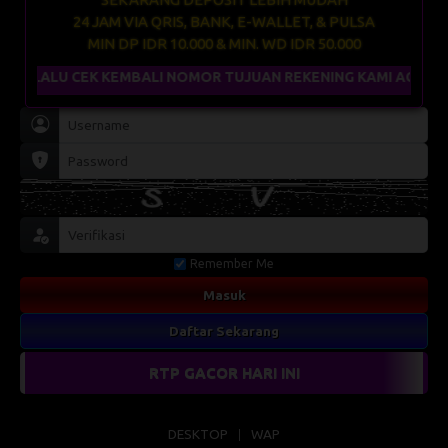
24 JAM VIA QRIS, BANK, E-WALLET, & PULSA
MIN DP IDR 10.000 & MIN. WD IDR 50.000
SELALU CEK KEMBALI NOMOR TUJUAN REKENING KAMI AGAR TIDA
Remember Me
Masuk
Daftar Sekarang
RTP GACOR HARI INI
DESKTOP
WAP