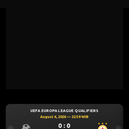
ALIFIERS
UEFA EUROPA LEAGUE QUALIFI
9 WIB
August 7, 2026 — 00:00 WIB
0 : 0