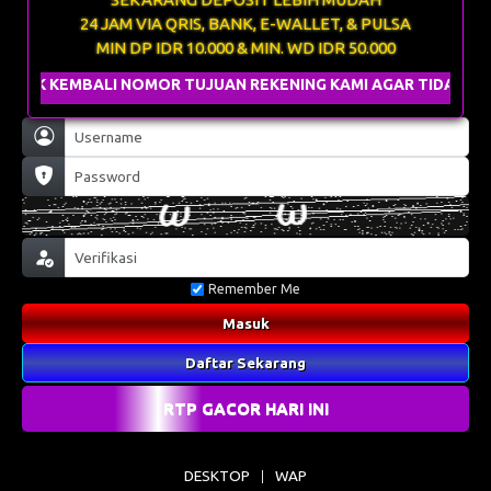
24 JAM VIA QRIS, BANK, E-WALLET, & PULSA
MIN DP IDR 10.000 & MIN. WD IDR 50.000
EK KEMBALI NOMOR TUJUAN REKENING KAMI AGAR TIDAK TERJAD
Remember Me
Masuk
Daftar Sekarang
RTP GACOR HARI INI
DESKTOP
WAP